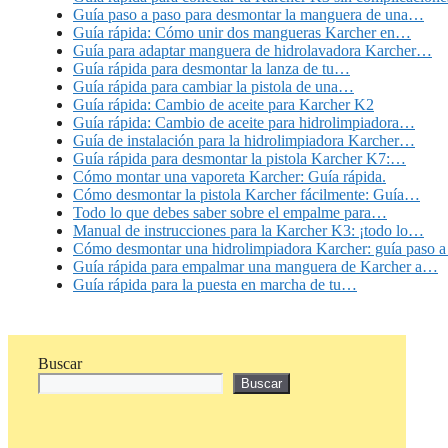
Guía paso a paso para desmontar la manguera de una…
Guía rápida: Cómo unir dos mangueras Karcher en…
Guía para adaptar manguera de hidrolavadora Karcher…
Guía rápida para desmontar la lanza de tu…
Guía rápida para cambiar la pistola de una…
Guía rápida: Cambio de aceite para Karcher K2
Guía rápida: Cambio de aceite para hidrolimpiadora…
Guía de instalación para la hidrolimpiadora Karcher…
Guía rápida para desmontar la pistola Karcher K7:…
Cómo montar una vaporeta Karcher: Guía rápida.
Cómo desmontar la pistola Karcher fácilmente: Guía…
Todo lo que debes saber sobre el empalme para…
Manual de instrucciones para la Karcher K3: ¡todo lo…
Cómo desmontar una hidrolimpiadora Karcher: guía paso a
Guía rápida para empalmar una manguera de Karcher a…
Guía rápida para la puesta en marcha de tu…
Buscar
Buscar