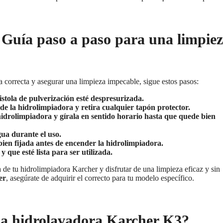
Guía paso a paso para una limpie
 correcta y asegurar una limpieza impecable, sigue estos pasos:
istola de pulverización esté despresurizada.
 de la hidrolimpiadora y retira cualquier tapón protector.
hidrolimpiadora y gírala en sentido horario hasta que quede bien
gua durante el uso.
ien fijada antes de encender la hidrolimpiadora.
ue esté lista para ser utilizada.
 de tu hidrolimpiadora Karcher y disfrutar de una limpieza eficaz y sin
er
, asegúrate de adquirir el correcto para tu modelo específico.
la hidrolavadora Karcher K3?