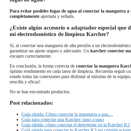
Para evitar posibles fugas de agua al conectar la manguera a
completamente
apretada y sellada.
¿Existe algún accesorio o adaptador especial que d
mi electrodoméstico de limpieza Karcher?
Sí, al conectar una manguera de alta presión a un electrodoméstic
garantizar un ajuste seguro y adecuado. Un
karcher conector m
encajen correctamente.
En conclusión, la forma correcta de
conectar la manguera Karc
óptimo rendimiento en cada tarea de limpieza. Recuerda seguir cu
estado todas las conexiones para disfrutar al máximo de tu equipo
sencilla y eficaz!
No se han encontrado productos.
Post relacionados:
Guía rápida: Cómo conectar la manguera a una…
Guía para conectar una Karcher: paso a paso
Guía rápida: cómo conectar el detergente en la Karcher K2
Guía rápida para conectar tu Karcher K3 sin complicacione