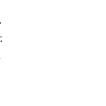
a
ra
as
uen