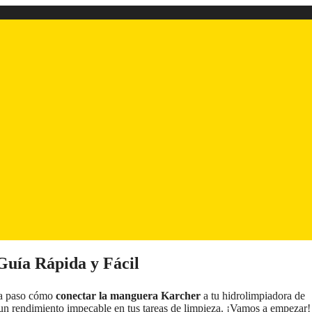
uía Rápida y Fácil
o a paso cómo
conectar la manguera Karcher
a tu hidrolimpiadora de
e un rendimiento impecable en tus tareas de limpieza. ¡Vamos a empezar!