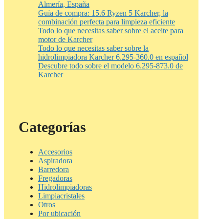
Almería, España
Guía de compra: 15.6 Ryzen 5 Karcher, la
combinación perfecta para limpieza eficiente
Todo lo que necesitas saber sobre el aceite para
motor de Karcher
Todo lo que necesitas saber sobre la
hidrolimpiadora Karcher 6.295-360.0 en español
Descubre todo sobre el modelo 6.295-873.0 de
Karcher
Categorías
Accesorios
Aspiradora
Barredora
Fregadoras
Hidrolimpiadoras
Limpiacristales
Otros
Por ubicación