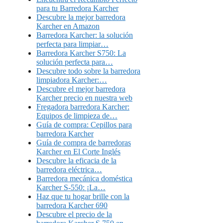
para tu Barredora Karcher
Descubre la mejor barredora
Karcher en Amazon
Barredora Karcher: la solución
perfecta para limpiar…
Barredora Karcher S750: La
solución perfecta para…
Descubre todo sobre la barredora
limpiadora Karcher:…
Descubre el mejor barredora
Karcher precio en nuestra web
Fregadora barredora Karcher:
Equipos de limpieza de…
Guía de compra: Cepillos para
barredora Karcher
Guía de compra de barredoras
Karcher en El Corte Inglés
Descubre la eficacia de la
barredora eléctrica…
Barredora mecánica doméstica
Karcher S-550: ¡La…
Haz que tu hogar brille con la
barredora Karcher 690
Descubre el precio de la