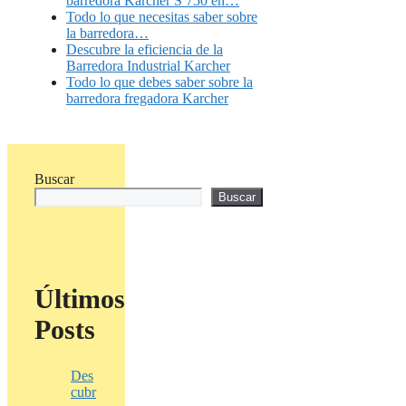
barredora Karcher S 750 en…
Todo lo que necesitas saber sobre
la barredora…
Descubre la eficiencia de la
Barredora Industrial Karcher
Todo lo que debes saber sobre la
barredora fregadora Karcher
Buscar
Buscar
Últimos
Posts
Des
cubr