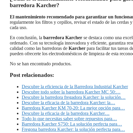
barredora Karcher?
El mantenimiento recomendado para garantizar un funciona
regularmente los filtros y cepillos, revisar el estado de las cerdas 
cada uso.
En conclusión, la
barredora Karcher
se destaca como una excele
ordenado. Con su tecnología innovadora y eficiente, garantiza re
calidad como las barredoras de
Karcher
para facilitar tus tareas
pueden ofrecerte los electrodomésticos de limpieza de esta recon
No se han encontrado productos.
Post relacionados:
Descubre la eficiencia de la Barredora Industrial Karcher
Descubre todo sobre la barredora Karcher MC 50:…
Descubre la barredora fregadora Karcher: la solución…
Descubre la eficacia de la barredora Karcher: la…
Barredora Karcher KM 70-20: La mejor opción para…
Descubre la eficacia de la barredora Karcher…
Todo lo que necesitas saber sobre repuestos para…
Barredora Karcher S750: La solución perfecta para…
Fregona barredora Karcher: la solución perfecta para…