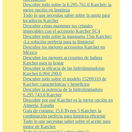
Descubre todo sobre la 6.295-761.0 Karcher: la
mejor opción en limpieza
Todo lo que necesitas saber sobre la aguja para
tocadiscos Karcher
Descubre cómo mantener tus cristales
impecables con el accesorio Karcher SC4
Descubre todo sobre la manguera 15m Karcher:
¡La solución perfecta para tu limpieza!
Descubre los mejores accesorios Karcher en
México
Descubre los mejores accesorios de bañera
Karcher para tu hogar
Descubre la eficacia de las hidrolimpiadoras
Karcher 6.904 290.0
Descubre todo sobre el modelo 15209310 de
Karcher: características y beneficios
Descubre la potencia de la hidrolimpiadora
6.295 743.0 Karcher
Descubre por qué Karcher es la mejor opción en
Almería, España
Guía de compra: 15.6 Ryzen 5 Karcher, la
combinación perfecta para limpieza eficiente
Todo lo que necesitas saber sobre el aceite para
motor de Karcher
Todo lo que necesitas saber sobre la