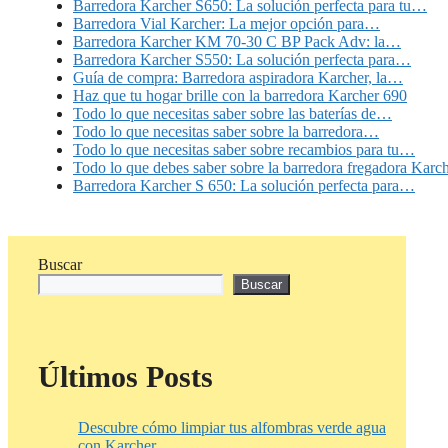
Barredora Karcher S650: La solución perfecta para tu…
Barredora Vial Karcher: La mejor opción para…
Barredora Karcher KM 70-30 C BP Pack Adv: la…
Barredora Karcher S550: La solución perfecta para…
Guía de compra: Barredora aspiradora Karcher, la…
Haz que tu hogar brille con la barredora Karcher 690
Todo lo que necesitas saber sobre las baterías de…
Todo lo que necesitas saber sobre la barredora…
Todo lo que necesitas saber sobre recambios para tu…
Todo lo que debes saber sobre la barredora fregadora Karc
Barredora Karcher S 650: La solución perfecta para…
Buscar
Buscar
Últimos Posts
Descubre cómo limpiar tus alfombras verde agua
con Karcher