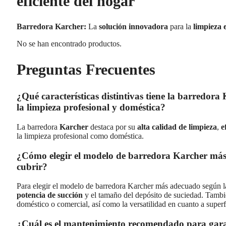
eficiente del hogar
Barredora Karcher:
La
solución innovadora
para la
limpieza e
No se han encontrado productos.
Preguntas Frecuentes
¿Qué características distintivas tiene la barredor
la limpieza profesional y doméstica?
La barredora
Karcher
destaca por su
alta calidad de limpieza
,
e
la limpieza profesional como doméstica.
¿Cómo elegir el modelo de barredora Karcher más 
cubrir?
Para elegir el modelo de barredora Karcher más adecuado según las
potencia de succión
y el tamaño del depósito de suciedad. Tambié
doméstico o comercial, así como la versatilidad en cuanto a superf
¿Cuál es el mantenimiento recomendado para gara