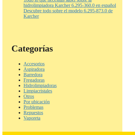
hidrolimpiadora Karcher 6.295-360.0 en español
Descubre todo sobre el modelo 6.295-873.0 de
Karcher
Categorías
Accesorios
Aspiradora
Barredora
Fregadoras
Hidrolimpiadoras
Limpiacristales
Otros
Por ubicación
Problemas
Repuestos
Vaporeta