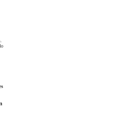
.
lo
es
n
,