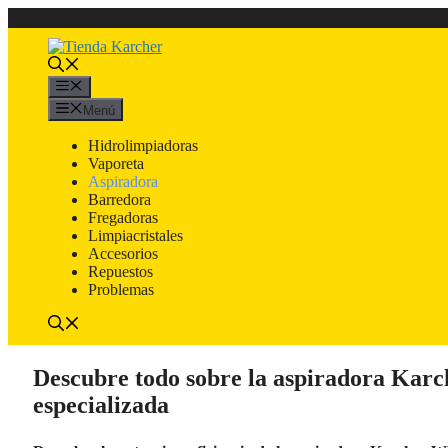
Saltar
al
contenido
Menú
Menú
Hidrolimpiadoras
Vaporeta
Aspiradora
Barredora
Fregadoras
Limpiacristales
Accesorios
Repuestos
Problemas
Descubre todo sobre la aspiradora Kar
especializada