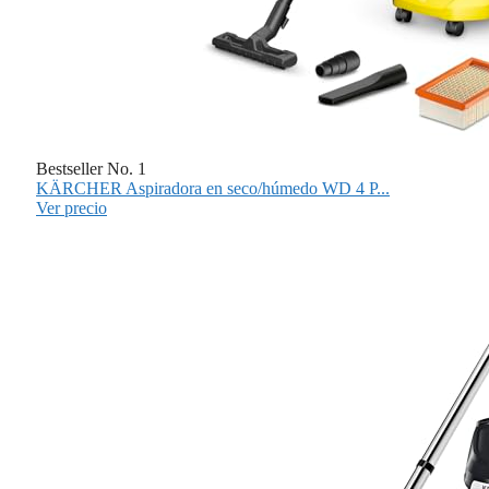
Bestseller No. 1
KÄRCHER Aspiradora en seco/húmedo WD 4 P...
Ver precio