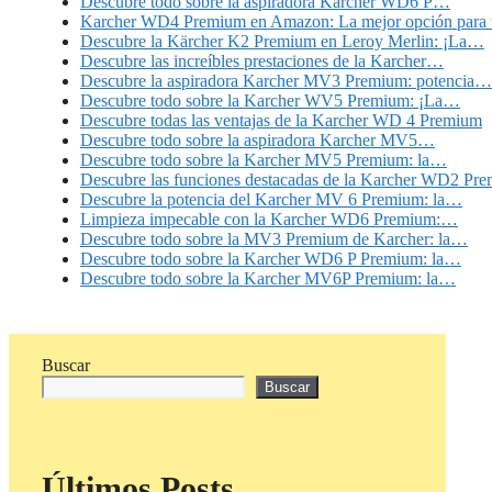
Descubre todo sobre la aspiradora Karcher WD6 P…
Karcher WD4 Premium en Amazon: La mejor opción para 
Descubre la Kärcher K2 Premium en Leroy Merlin: ¡La…
Descubre las increíbles prestaciones de la Karcher…
Descubre la aspiradora Karcher MV3 Premium: potencia…
Descubre todo sobre la Karcher WV5 Premium: ¡La…
Descubre todas las ventajas de la Karcher WD 4 Premium
Descubre todo sobre la aspiradora Karcher MV5…
Descubre todo sobre la Karcher MV5 Premium: la…
Descubre las funciones destacadas de la Karcher WD2 Pr
Descubre la potencia del Karcher MV 6 Premium: la…
Limpieza impecable con la Karcher WD6 Premium:…
Descubre todo sobre la MV3 Premium de Karcher: la…
Descubre todo sobre la Karcher WD6 P Premium: la…
Descubre todo sobre la Karcher MV6P Premium: la…
Buscar
Buscar
Últimos Posts