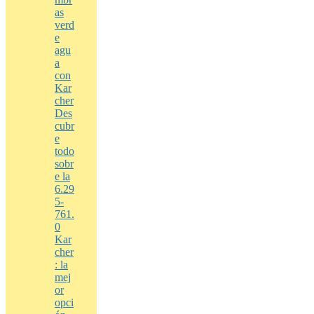
as
verd
e
agu
a
con
Kar
cher
Des
cubr
e
todo
sobr
e la
6.29
5-
761.
0
Kar
cher
: la
mej
or
opci