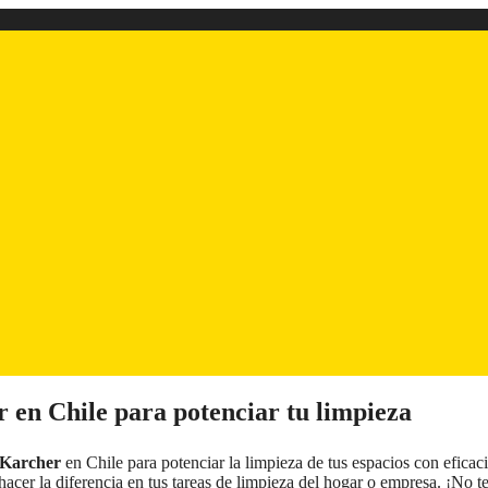
 en Chile para potenciar tu limpieza
 Karcher
en Chile para potenciar la limpieza de tus espacios con eficac
er la diferencia en tus tareas de limpieza del hogar o empresa. ¡No t