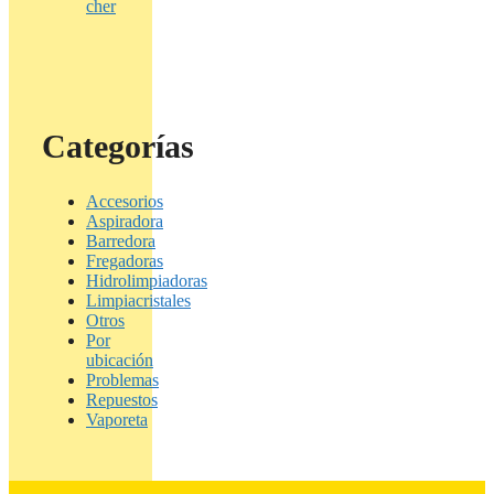
cher
Categorías
Accesorios
Aspiradora
Barredora
Fregadoras
Hidrolimpiadoras
Limpiacristales
Otros
Por
ubicación
Problemas
Repuestos
Vaporeta