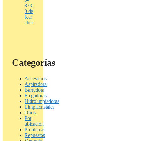
873.
0 de
Kar
cher
Categorías
Accesorios
Aspiradora
Barredora
Fregadoras
Hidrolimpiadoras
Limpiacristales
Otros
Por
ubicación
Problemas
Repuestos
Vaporeta