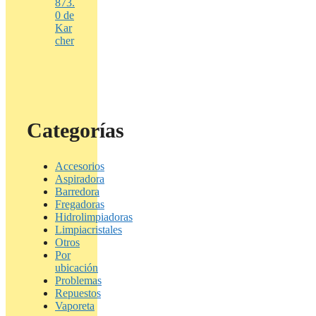
873.
0 de
Kar
cher
Categorías
Accesorios
Aspiradora
Barredora
Fregadoras
Hidrolimpiadoras
Limpiacristales
Otros
Por
ubicación
Problemas
Repuestos
Vaporeta