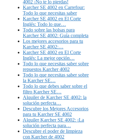
4002 ¡No te lo pierdas!
Karcher SE 4002 en Carrefour:
Todo lo que necesitas saber
Karcher SE 4002 en El Corte
Inglés: Todo lo que…
Todo sobre las bolsas para
Karcher SE 4002: Guía completa
Los mejores accesorios para tu
Karcher SE 4002:…
Karcher SE 4002 en El Corte
Inglés: La mejor opción…
Todo lo que necesitas saber sobre
repuestos Karcher 4002
Todo lo que necesitas saber sobre
la Karcher SE…
Todo lo que debes saber sobre el
filtro Karcher SE…
Alquiler de Karcher SE 4002: la
solución perfecta…
Descubre los Mejores Accesorios
para tu Karcher SE 4002
Alquiler Karcher SE 4002: ¡La
solución perfecta para…
Descubre el poder de limpieza
con Karcher de 4002