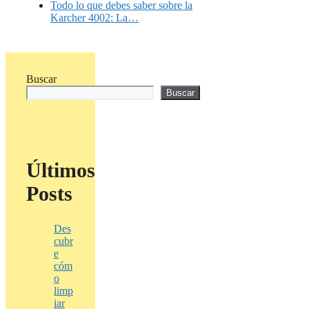
Todo lo que debes saber sobre la
Karcher 4002: La…
Buscar
Buscar
Últimos
Posts
Des
cubr
e
cóm
o
limp
iar