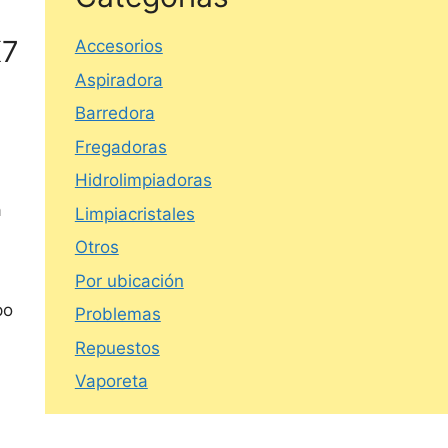
K7
Accesorios
Aspiradora
Barredora
Fregadoras
Hidrolimpiadoras
a
Limpiacristales
Otros
Por ubicación
po
Problemas
Repuestos
Vaporeta