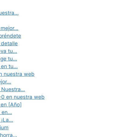
nuestra…
 mejor…
rpréndete
 detalle
eva tu…
ige tu…
l en tu…
en nuestra web
ejor…
n Nuestra…
-0 en nuestra web
 en [Año]
0 en…
: ¡La…
mium
Ahorra…