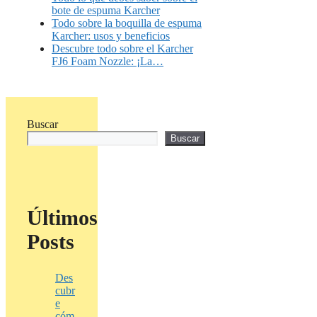
bote de espuma Karcher
Todo sobre la boquilla de espuma
Karcher: usos y beneficios
Descubre todo sobre el Karcher
FJ6 Foam Nozzle: ¡La…
Buscar
Buscar
Últimos
Posts
Des
cubr
e
cóm