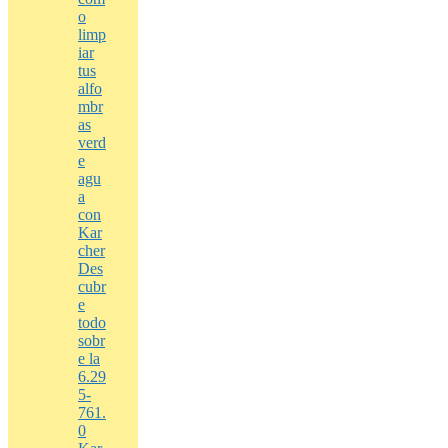
o
limp
iar
tus
alfo
mbr
as
verd
e
agu
a
con
Kar
cher
Des
cubr
e
todo
sobr
e la
6.29
5-
761.
0