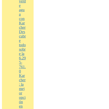
verd
e
agu
a
con
Kar
cher
Des
cubr
e
todo
sobr
e la
6.29
5-
761.
0
Kar
cher
: la
mej
or
opci
ón
en