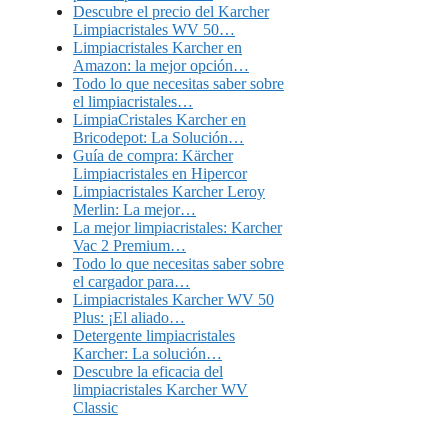
Descubre el precio del Karcher
Limpiacristales WV 50…
Limpiacristales Karcher en
Amazon: la mejor opción…
Todo lo que necesitas saber sobre
el limpiacristales…
LimpiaCristales Karcher en
Bricodepot: La Solución…
Guía de compra: Kärcher
Limpiacristales en Hipercor
Limpiacristales Karcher Leroy
Merlin: La mejor…
La mejor limpiacristales: Karcher
Vac 2 Premium…
Todo lo que necesitas saber sobre
el cargador para…
Limpiacristales Karcher WV 50
Plus: ¡El aliado…
Detergente limpiacristales
Karcher: La solución…
Descubre la eficacia del
limpiacristales Karcher WV
Classic