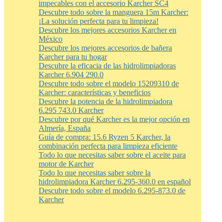
impecables con el accesorio Karcher SC4
Descubre todo sobre la manguera 15m Karcher:
¡La solución perfecta para tu limpieza!
Descubre los mejores accesorios Karcher en
México
Descubre los mejores accesorios de bañera
Karcher para tu hogar
Descubre la eficacia de las hidrolimpiadoras
Karcher 6.904 290.0
Descubre todo sobre el modelo 15209310 de
Karcher: características y beneficios
Descubre la potencia de la hidrolimpiadora
6.295 743.0 Karcher
Descubre por qué Karcher es la mejor opción en
Almería, España
Guía de compra: 15.6 Ryzen 5 Karcher, la
combinación perfecta para limpieza eficiente
Todo lo que necesitas saber sobre el aceite para
motor de Karcher
Todo lo que necesitas saber sobre la
hidrolimpiadora Karcher 6.295-360.0 en español
Descubre todo sobre el modelo 6.295-873.0 de
Karcher