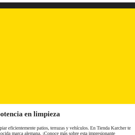
otencia en limpieza
iar eficientemente patios, terrazas y vehículos. En Tienda Karcher te
onocida marca alemana. ¡Conoce más sobre esta impresionante