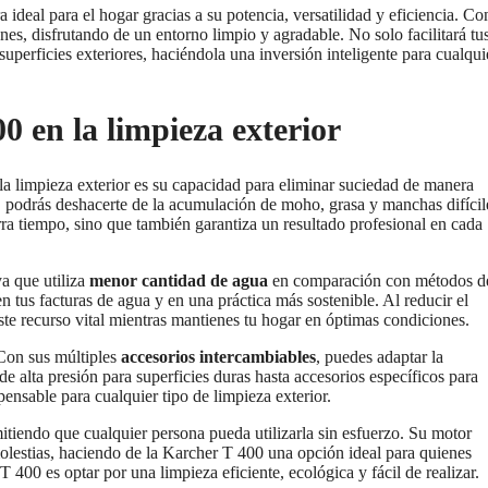
deal para el hogar gracias a su potencia, versatilidad y eficiencia. Co
nes, disfrutando de un entorno limpio y agradable. No solo facilitará tu
 superficies exteriores, haciéndola una inversión inteligente para cualqui
0 en la limpieza exterior
la limpieza exterior es su capacidad para eliminar suciedad de manera
n, podrás deshacerte de la acumulación de moho, grasa y manchas difícil
rra tiempo, sino que también garantiza un resultado profesional en cada
a que utiliza
menor cantidad de agua
en comparación con métodos d
n tus facturas de agua y en una práctica más sostenible. Al reducir el
ste recurso vital mientras mantienes tu hogar en óptimas condiciones.
 Con sus múltiples
accesorios intercambiables
, puedes adaptar la
de alta presión para superficies duras hasta accesorios específicos para
pensable para cualquier tipo de limpieza exterior.
itiendo que cualquier persona pueda utilizarla sin esfuerzo. Su motor
molestias, haciendo de la Karcher T 400 una opción ideal para quienes
 400 es optar por una limpieza eficiente, ecológica y fácil de realizar.