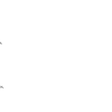
a,
os,