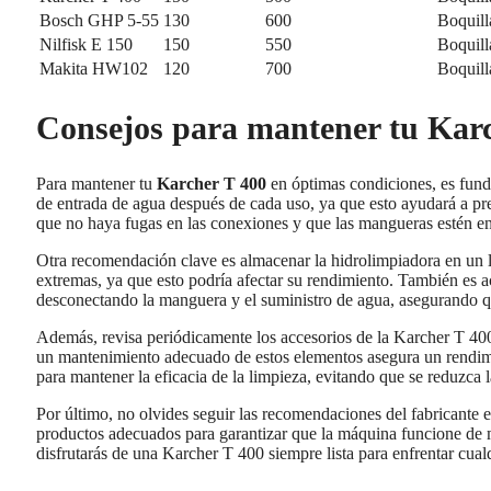
Bosch GHP 5-55
130
600
Boquill
Nilfisk E 150
150
550
Boquilla
Makita HW102
120
700
Boquill
Consejos para mantener tu Karc
Para mantener tu
Karcher T 400
en óptimas condiciones, es funda
de entrada de agua después de cada uso, ya que esto ayudará a pre
que no haya fugas en las conexiones y que las mangueras estén en
Otra recomendación clave es almacenar la hidrolimpiadora en un l
extremas, ya que esto podría afectar su rendimiento. También es a
desconectando la manguera y el suministro de agua, asegurando q
Además, revisa periódicamente los accesorios de la Karcher T 400
un mantenimiento adecuado de estos elementos asegura un rendimi
para mantener la eficacia de la limpieza, evitando que se reduzca l
Por último, no olvides seguir las recomendaciones del fabricante en
productos adecuados para garantizar que la máquina funcione de ma
disfrutarás de una Karcher T 400 siempre lista para enfrentar cual