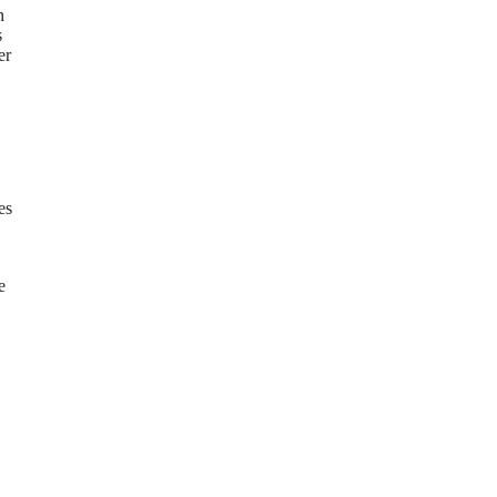
n
s
er
es
e