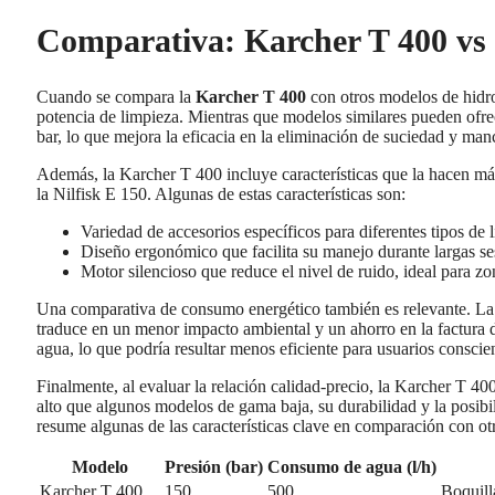
Comparativa: Karcher T 400 vs 
Cuando se compara la
Karcher T 400
con otros modelos de hidro
potencia de limpieza. Mientras que modelos similares pueden ofrec
bar, lo que mejora la eficacia en la eliminación de suciedad y manc
Además, la Karcher T 400 incluye características que la hacen 
la Nilfisk E 150. Algunas de estas características son:
Variedad de accesorios específicos para diferentes tipos de 
Diseño ergonómico que facilita su manejo durante largas ses
Motor silencioso que reduce el nivel de ruido, ideal para zo
Una comparativa de consumo energético también es relevante. La
traduce en un menor impacto ambiental y un ahorro en la factu
agua, lo que podría resultar menos eficiente para usuarios consci
Finalmente, al evaluar la relación calidad-precio, la Karcher T 4
alto que algunos modelos de gama baja, su durabilidad y la posibilid
resume algunas de las características clave en comparación con o
Modelo
Presión (bar)
Consumo de agua (l/h)
Karcher T 400
150
500
Boquilla