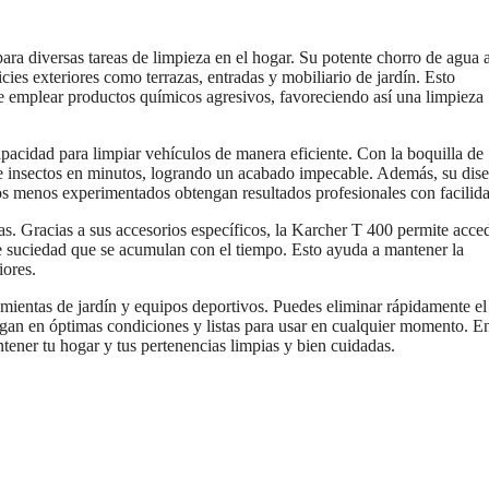
ara diversas tareas de limpieza en el hogar. Su potente chorro de agua 
icies exteriores como terrazas, entradas y mobiliario de jardín. Esto
de emplear productos químicos agresivos, favoreciendo así una limpieza
apacidad para limpiar vehículos de manera eficiente. Con la boquilla de
s de insectos en minutos, logrando un acabado impecable. Además, su dis
ios menos experimentados obtengan resultados profesionales con facilid
cas. Gracias a sus accesorios específicos, la Karcher T 400 permite acce
de suciedad que se acumulan con el tiempo. Esto ayuda a mantener la
iores.
amientas de jardín y equipos deportivos. Puedes eliminar rápidamente el
ngan en óptimas condiciones y listas para usar en cualquier momento. E
tener tu hogar y tus pertenencias limpias y bien cuidadas.