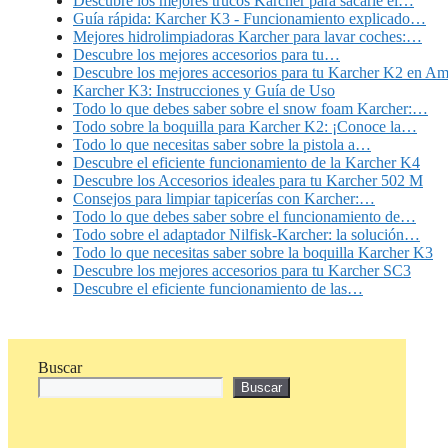
Descubre los mejores trucos Kärcher para sacarle el…
Guía rápida: Karcher K3 - Funcionamiento explicado…
Mejores hidrolimpiadoras Karcher para lavar coches:…
Descubre los mejores accesorios para tu…
Descubre los mejores accesorios para tu Karcher K2 en A
Karcher K3: Instrucciones y Guía de Uso
Todo lo que debes saber sobre el snow foam Karcher:…
Todo sobre la boquilla para Karcher K2: ¡Conoce la…
Todo lo que necesitas saber sobre la pistola a…
Descubre el eficiente funcionamiento de la Karcher K4
Descubre los Accesorios ideales para tu Karcher 502 M
Consejos para limpiar tapicerías con Karcher:…
Todo lo que debes saber sobre el funcionamiento de…
Todo sobre el adaptador Nilfisk-Karcher: la solución…
Todo lo que necesitas saber sobre la boquilla Karcher K3
Descubre los mejores accesorios para tu Karcher SC3
Descubre el eficiente funcionamiento de las…
Buscar
Buscar