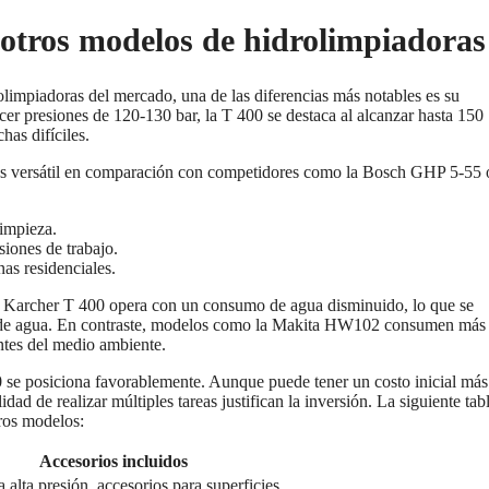
otros modelos de hidrolimpiadoras
limpiadoras del mercado, una de las diferencias más notables es su
er presiones de 120-130 bar, la T 400 se destaca al alcanzar hasta 150
has difíciles.
más versátil en comparación con competidores como la Bosch GHP 5-55 
limpieza.
iones de trabajo.
nas residenciales.
 Karcher T 400 opera con un consumo de agua disminuido, lo que se
ra de agua. En contraste, modelos como la Makita HW102 consumen más
entes del medio ambiente.
00 se posiciona favorablemente. Aunque puede tener un costo inicial más
ad de realizar múltiples tareas justifican la inversión. La siguiente tab
tros modelos:
Accesorios incluidos
 alta presión, accesorios para superficies