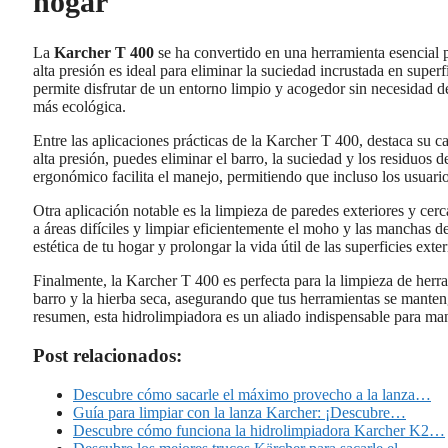
hogar
La
Karcher T 400
se ha convertido en una herramienta esencial p
alta presión es ideal para eliminar la suciedad incrustada en superf
permite disfrutar de un entorno limpio y acogedor sin necesidad 
más ecológica.
Entre las aplicaciones prácticas de la Karcher T 400, destaca su c
alta presión, puedes eliminar el barro, la suciedad y los residuo
ergonómico facilita el manejo, permitiendo que incluso los usuar
Otra aplicación notable es la limpieza de paredes exteriores y cer
a áreas difíciles y limpiar eficientemente el moho y las manchas 
estética de tu hogar y prolongar la vida útil de las superficies exter
Finalmente, la Karcher T 400 es perfecta para la limpieza de herr
barro y la hierba seca, asegurando que tus herramientas se mante
resumen, esta hidrolimpiadora es un aliado indispensable para man
Post relacionados:
Descubre cómo sacarle el máximo provecho a la lanza…
Guía para limpiar con la lanza Karcher: ¡Descubre…
Descubre cómo funciona la hidrolimpiadora Karcher K2…