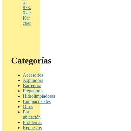
5-
873.
0 de
Kar
cher
Categorías
Accesorios
Aspiradora
Barredora
Fregadoras
Hidrolimpiadoras
Limpiacristales
Otros
Por
ubicación
Problemas
Repuestos