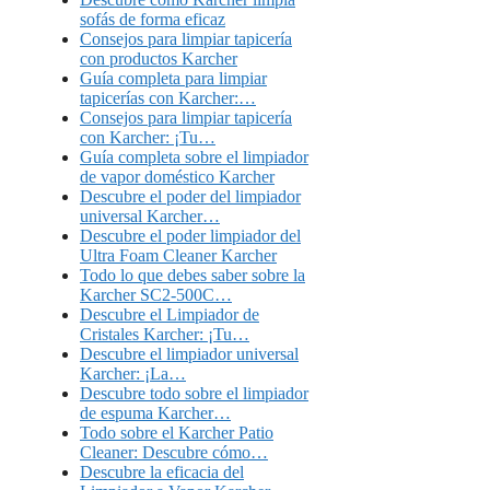
sofás de forma eficaz
Consejos para limpiar tapicería
con productos Karcher
Guía completa para limpiar
tapicerías con Karcher:…
Consejos para limpiar tapicería
con Karcher: ¡Tu…
Guía completa sobre el limpiador
de vapor doméstico Karcher
Descubre el poder del limpiador
universal Karcher…
Descubre el poder limpiador del
Ultra Foam Cleaner Karcher
Todo lo que debes saber sobre la
Karcher SC2-500C…
Descubre el Limpiador de
Cristales Karcher: ¡Tu…
Descubre el limpiador universal
Karcher: ¡La…
Descubre todo sobre el limpiador
de espuma Karcher…
Todo sobre el Karcher Patio
Cleaner: Descubre cómo…
Descubre la eficacia del