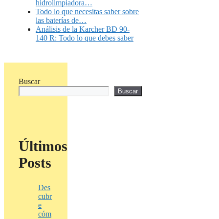
hidrolimpiadora…
Todo lo que necesitas saber sobre
las baterías de…
Análisis de la Karcher BD 90-
140 R: Todo lo que debes saber
Buscar
Buscar
Últimos
Posts
Des
cubr
e
cóm