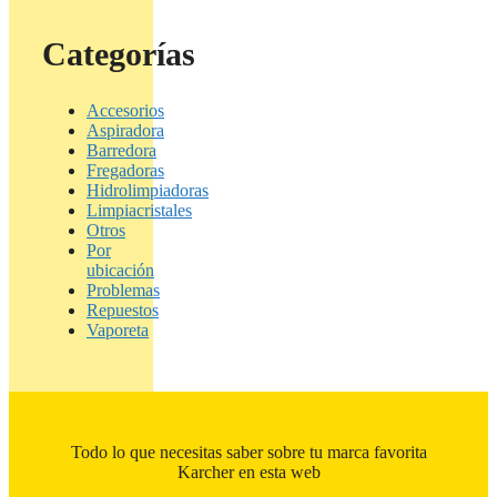
Categorías
Accesorios
Aspiradora
Barredora
Fregadoras
Hidrolimpiadoras
Limpiacristales
Otros
Por
ubicación
Problemas
Repuestos
Vaporeta
Todo lo que necesitas saber sobre tu marca favorita
Karcher en esta web