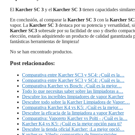
El
Karcher SC 3
y el
Karcher SC 3
tienen capacidades similare
En conclusión, al comparar la
Karcher SC 3
con la
Karcher SC
vapor. La
Karcher SC 3
destaca por su potencia y versatilidad, s
Karcher SC3
sobresale por su facilidad de uso y diseño compacto,
elección, estarás adquiriendo un producto de calidad garantizada 
fantásticas herramientas de limpieza!
No se han encontrado productos.
Post relacionados:
Comparativa entre Karcher SC3 y SC4: ¿Cuál es la…
Comparativa entre Karcher SC3 y SC4: ¿Cuál es la…
Comparativa Karcher vs Bosch: ¿Cuál es la mejor…
Todo lo que necesitas saber sobre las limpiadoras a…
Descubre los increíbles limpiadores de vapor Karcher
Descubre todo sobre la Karcher Limpiadora de Vapor:…
Comparativa Karcher K4 vs K5: ¿Cuál es la mejor…
Descubre la eficacia de la limpiadora a vapor Karcher
Comparativa: Vaporeto Karcher vs Polti - ¿Cuál es la…
Karcher K4 vs K5: ¿Cuál es la mejor opción para ti?
Descubre la tienda oficial Karcher: ¡La mejor opció…
Karcher vs. Vileda: comparativa de limpiacristales…