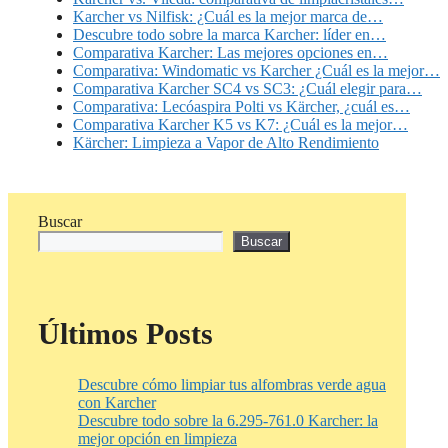
Karcher vs Nilfisk: ¿Cuál es la mejor marca de…
Descubre todo sobre la marca Karcher: líder en…
Comparativa Karcher: Las mejores opciones en…
Comparativa: Windomatic vs Karcher ¿Cuál es la mejor…
Comparativa Karcher SC4 vs SC3: ¿Cuál elegir para…
Comparativa: Lecóaspira Polti vs Kärcher, ¿cuál es…
Comparativa Karcher K5 vs K7: ¿Cuál es la mejor…
Kärcher: Limpieza a Vapor de Alto Rendimiento
Buscar
Buscar
Últimos Posts
Descubre cómo limpiar tus alfombras verde agua
con Karcher
Descubre todo sobre la 6.295-761.0 Karcher: la
mejor opción en limpieza