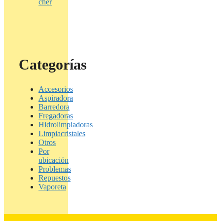
cher
Categorías
Accesorios
Aspiradora
Barredora
Fregadoras
Hidrolimpiadoras
Limpiacristales
Otros
Por
ubicación
Problemas
Repuestos
Vaporeta