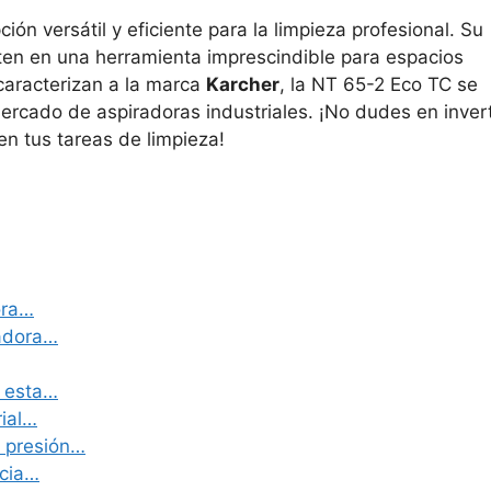
ión versátil y eficiente para la limpieza profesional. Su
en en una herramienta imprescindible para espacios
 caracterizan a la marca
Karcher
, la NT 65-2 Eco TC se
rcado de aspiradoras industriales. ¡No dudes en invert
n tus tareas de limpieza!
ora…
radora…
e esta…
rial…
e presión…
ncia…