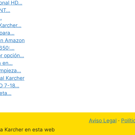
ional HD…
l NT…
…
 Karcher…
 para…
 en Amazon
 650:…
or opción…
ia en…
limpieza…
ial Karcher
HD 7-18…
reta…
Aviso Legal
·
Polít
ta Karcher en esta web