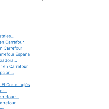
istales…
en Carrefour
en Carrefour
arrefour España
mpiadora…
r en Carrefour
opción…
r
El Corte Inglés
jor…
arrefour:…
arrefour