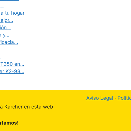
:…
ra tu hogar
mejor…
ción…
a y…
ficacia…
…
4 T350 en…
her K2-98…
Aviso Legal
·
Polít
ta Karcher en esta web
ontamos!