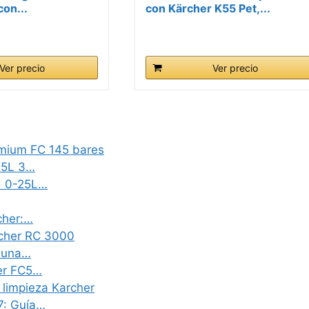
on...
con Kärcher K55 Pet,...
Ver precio
Ver precio
emium FC 145 bares
25L 3…
 1 0-25L…
cher:…
archer RC 3000
a una…
her FC5…
 limpieza Karcher
7: Guía…