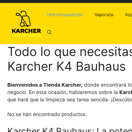
Saltar
al
Hidrolimpiadoras
Vaporeta
Asp
contenido
Todo lo que necesita
Karcher K4 Bauhaus
Bienvenidos a Tienda Karcher,
donde encontrará to
negocio. En esta ocasión, hablaremos sobre la
Karc
que hará que la limpieza sea tarea sencilla. ¡Descúbr
No se han encontrado productos.
Karcher K4 Bauhaus: La potenc