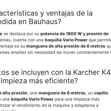
acterísticas y ventajas de la
endida en Bauhaus?
s
se destaca por su
potencia de 1800 W y presión de
Además, cuenta con una
boquilla Vario Power
que permit
 ventaja es su
manguera de alta presión de 6 metros
q
e áreas amplias sin necesidad de mover constantemente 
s se incluyen con la Karcher K4
limpieza más eficiente?
e alta presión
, una
manguera de 6 metros
, un
cepillo
 y una
boquilla Vario Power
para una limpieza más
imizar el rendimiento de la máquina y adaptarse a