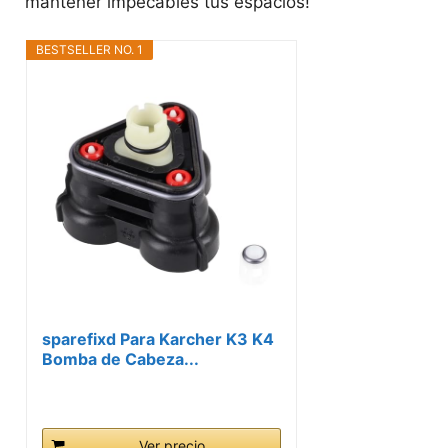
mantener impecables tus espacios!
BESTSELLER NO. 1
sparefixd Para Karcher K3 K4
Bomba de Cabeza...
Ver precio