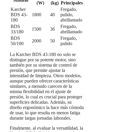
Modelo
(W)
(kg)
Principales
Karcher
Fregado,
BDS 43-
1800
40
pulido,
180
abrillantado
BDS
Fregado,
1500
36
33/180
abrillantado
BDS
Fregado,
2000
50
50/100
pulido
La Karcher BDS 43-180 no solo se
distingue por su potente motor, sino
también por su sistema de control de
presión, que permite ajustar la
intensidad de limpieza. Otros modelos,
aunque pueden ofrecer características
similares, a menudo carecen de la
misma flexibilidad en el ajuste de
presión, lo cual es crucial para proteger
superficies delicadas. Además, su
diseño ergonómico la hace más cómoda
de usar, lo que resulta en menos fatiga
durante largas jornadas laborales.
Finalmente, al evaluar la versatilidad, la