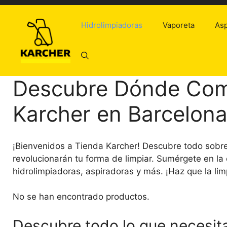
Saltar
al
Hidrolimpiadoras
Vaporeta
Asp
contenido
Descubre Dónde Com
Karcher en Barcelon
¡Bienvenidos a Tienda Karcher! Descubre todo sobr
revolucionarán tu forma de limpiar. Sumérgete en la
hidrolimpiadoras, aspiradoras y más. ¡Haz que la lim
No se han encontrado productos.
Descubre todo lo que necesit