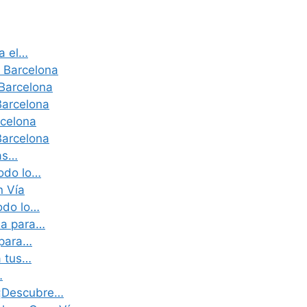
a el…
a Barcelona
Barcelona
Barcelona
rcelona
Barcelona
las…
odo lo…
n Vía
odo lo…
na para…
 para…
a tus…
…
 ¡Descubre…