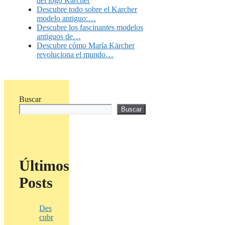
del logo Karcher
Descubre todo sobre el Karcher
modelo antiguo:…
Descubre los fascinantes modelos
antiguos de…
Descubre cómo María Kärcher
revoluciona el mundo…
Buscar
Buscar
Últimos
Posts
Des
cubr