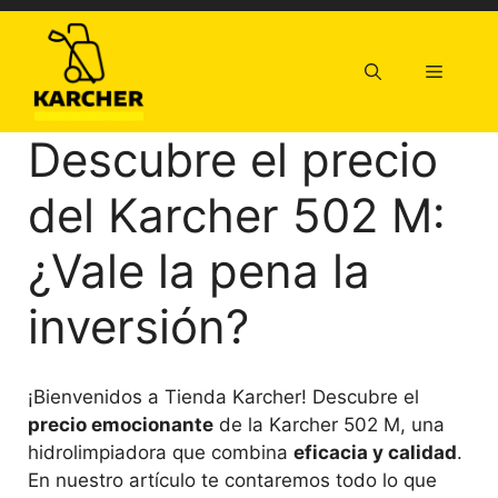
Saltar
al
contenido
Menú
Descubre el precio
del Karcher 502 M:
¿Vale la pena la
inversión?
¡Bienvenidos a Tienda Karcher! Descubre el
precio emocionante
de la Karcher 502 M, una
hidrolimpiadora que combina
eficacia y calidad
.
En nuestro artículo te contaremos todo lo que