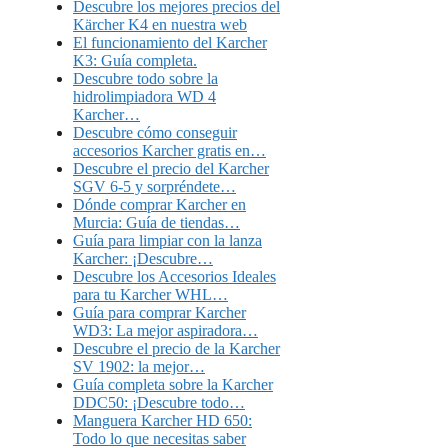
Descubre los mejores precios del
Kärcher K4 en nuestra web
El funcionamiento del Karcher
K3: Guía completa.
Descubre todo sobre la
hidrolimpiadora WD 4
Karcher…
Descubre cómo conseguir
accesorios Karcher gratis en…
Descubre el precio del Karcher
SGV 6-5 y sorpréndete…
Dónde comprar Karcher en
Murcia: Guía de tiendas…
Guía para limpiar con la lanza
Karcher: ¡Descubre…
Descubre los Accesorios Ideales
para tu Karcher WHL…
Guía para comprar Karcher
WD3: La mejor aspiradora…
Descubre el precio de la Karcher
SV 1902: la mejor…
Guía completa sobre la Karcher
DDC50: ¡Descubre todo…
Manguera Karcher HD 650:
Todo lo que necesitas saber