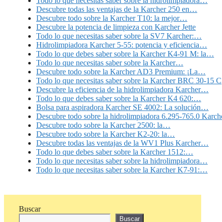
Todo lo que necesitas saber sobre la hidrolimpiadora…
Descubre todas las ventajas de la Karcher 250 en…
Descubre todo sobre la Karcher T10: la mejor…
Descubre la potencia de limpieza con Karcher Jette
Todo lo que necesitas saber sobre la SV7 Karcher:…
Hidrolimpiadora Karcher 5-55: potencia y eficiencia…
Todo lo que debes saber sobre la Karcher K4-91 M: la…
Todo lo que necesitas saber sobre la Karcher…
Descubre todo sobre la Karcher AD3 Premium: ¡La…
Todo lo que necesitas saber sobre la Karcher BRC 30-15 C
Descubre la eficiencia de la hidrolimpiadora Karcher…
Todo lo que debes saber sobre la Karcher K4 620:…
Bolsa para aspiradora Karcher SE 4002: La solución…
Descubre todo sobre la hidrolimpiadora 6.295-765.0 Karch
Descubre todo sobre la Karcher 2500: la…
Descubre todo sobre la Karcher K2-20: la…
Descubre todas las ventajas de la WV1 Plus Karcher…
Todo lo que debes saber sobre la Karcher 1512:…
Todo lo que necesitas saber sobre la hidrolimpiadora…
Todo lo que necesitas saber sobre la Karcher K7-91:…
Buscar
Buscar