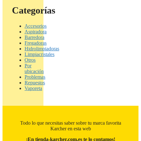
Categorías
Accesorios
Aspiradora
Barredora
Fregadoras
Hidrolimpiadoras
Limpiacristales
Otros
Por
ubicación
Problemas
Repuestos
Vaporeta
Todo lo que necesitas saber sobre tu marca favorita
Karcher en esta web
¡En tienda-karcher.com.es te lo contamos!