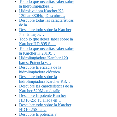
Todo lo que necesitas saber sobre
la hidrolimpiadora…
Hidrolavadora Karcher K3
120bar 380l/h: ¡Descubre…
Descubre todas las características
de la…
Descubre todo sobre la Karcher
7-8: la mejor…
Todo lo que debes saber sobre la
Karcher HD 895 S:…
Todo lo que necesitas saber sobre
la Karcher K 2010:…
Hidrolimpiadora Karcher 120
bares: Potencia y…
Descubre la eficacia de la
hidrolimpiadora eléctrica…
Descubre todo sobre la
hidrolimpiadora Karcher K3…
Descubre las características de la
Karcher 520M en detalle
Descubre la potente Karcher
HD10-25: Tu aliada en…
Descubre todo sobre la Karcher
HD10-25S: la…
Descubre la potencia y