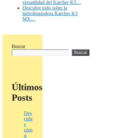
versatilidad del Karcher K5…
Descubre todo sobre la
hidrolimpiadora Karcher K3
MX…
Buscar
Buscar
Últimos
Posts
Des
cubr
e
cóm
o