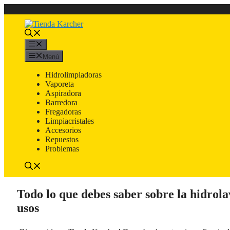
Saltar
al
contenido
Menú
Menú
Hidrolimpiadoras
Vaporeta
Aspiradora
Barredora
Fregadoras
Limpiacristales
Accesorios
Repuestos
Problemas
Todo lo que debes saber sobre la hidrol
usos