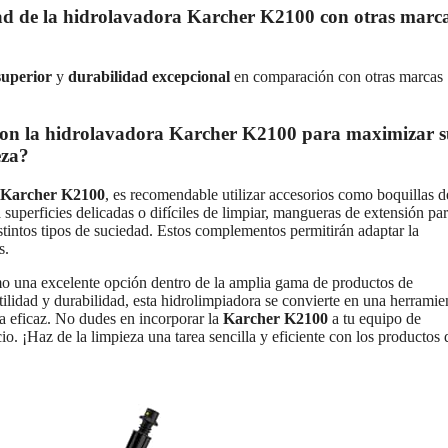
ad de la hidrolavadora Karcher K2100 con otras marc
superior
y
durabilidad excepcional
en comparación con otras marcas
con la hidrolavadora Karcher K2100 para maximizar 
eza?
ra Karcher K2100
, es recomendable utilizar accesorios como boquillas d
a superficies delicadas o difíciles de limpiar, mangueras de extensión pa
istintos tipos de suciedad. Estos complementos permitirán adaptar la
s.
o una excelente opción dentro de la amplia gama de productos de
tilidad y durabilidad, esta hidrolimpiadora se convierte en una herramie
ma eficaz. No dudes en incorporar la
Karcher K2100
a tu equipo de
io. ¡Haz de la limpieza una tarea sencilla y eficiente con los productos 