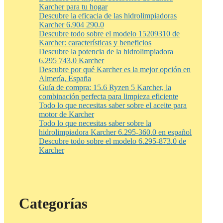
Karcher para tu hogar
Descubre la eficacia de las hidrolimpiadoras
Karcher 6.904 290.0
Descubre todo sobre el modelo 15209310 de
Karcher: características y beneficios
Descubre la potencia de la hidrolimpiadora
6.295 743.0 Karcher
Descubre por qué Karcher es la mejor opción en
Almería, España
Guía de compra: 15.6 Ryzen 5 Karcher, la
combinación perfecta para limpieza eficiente
Todo lo que necesitas saber sobre el aceite para
motor de Karcher
Todo lo que necesitas saber sobre la
hidrolimpiadora Karcher 6.295-360.0 en español
Descubre todo sobre el modelo 6.295-873.0 de
Karcher
Categorías