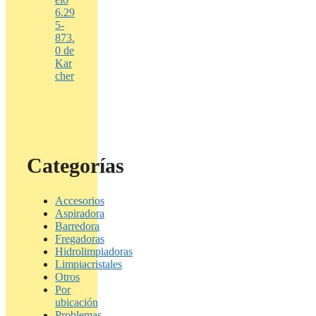
6.29
5-
873.
0 de
Kar
cher
Categorías
Accesorios
Aspiradora
Barredora
Fregadoras
Hidrolimpiadoras
Limpiacristales
Otros
Por
ubicación
Problemas