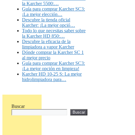
la Karcher 5500:…
Guía para comprar Karcher SC3:
¡La mejor elección…
Descubre la tienda oficial
Karcher: ¡La mejor opció…
Todo lo que necesitas saber sobre
la Karcher HD 850:…
Descubre la eficacia de la
limpiadora a vapor Karcher
Dónde comprar la Karcher SC 1
al mejor precio
Guía para comprar Karcher SC3:
¡La mejor opción en limpieza!
Karcher HD 10-25 S: La mejor
hidrolimpiadora para…
Buscar
Buscar