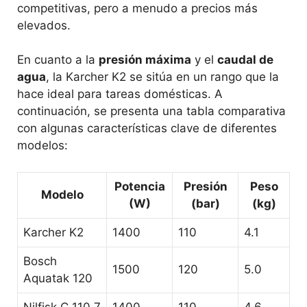
competitivas, pero a menudo a precios más
elevados.
En cuanto a la
presión máxima
y el
caudal de
agua
, la Karcher K2 se sitúa en un rango que la
hace ideal para tareas domésticas. A
continuación, se presenta una tabla comparativa
con algunas características clave de diferentes
modelos:
Potencia
Presión
Peso
Modelo
(W)
(bar)
(kg)
Karcher K2
1400
110
4.1
Bosch
1500
120
5.0
Aquatak 120
Nilfisk C 110.7
1400
110
4.6