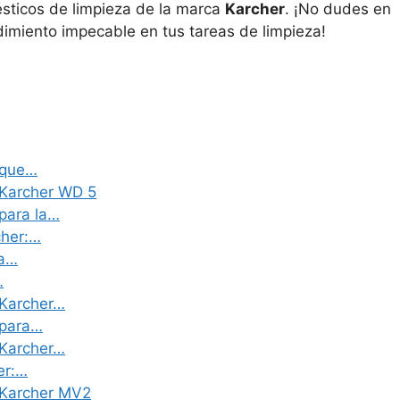
sticos de limpieza de la marca
Karcher
. ¡No dudes en
ndimiento impecable en tus tareas de limpieza!
 que…
 Karcher WD 5
 para la…
cher:…
ra…
…
 Karcher…
 para…
 Karcher…
er:…
s Karcher MV2