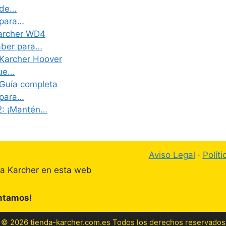
 de…
 para…
Karcher WD4
aber para…
 Karcher Hoover
que…
 Guía completa
 para…
2: ¡Mantén…
Aviso Legal
·
Polít
ta Karcher en esta web
ontamos!
© 2026 tienda-karcher.com.es Todos los derechos reservados