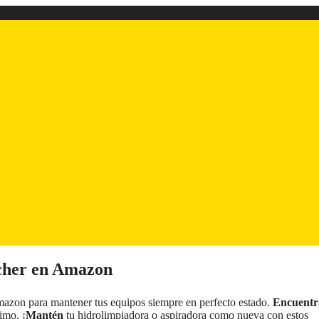
rcher en Amazon
azon para mantener tus equipos siempre en perfecto estado.
Encuentr
imo. ¡
Mantén
tu hidrolimpiadora o aspiradora como nueva con estos