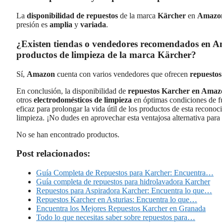
La
disponibilidad de repuestos
de la marca
Kärcher
en
Amazo
presión es
amplia
y
variada
.
¿Existen tiendas o vendedores recomendados en Am
productos de limpieza de la marca Kärcher?
Sí,
Amazon
cuenta con varios vendedores que ofrecen
repuestos
En conclusión, la disponibilidad de
repuestos Karcher en Amaz
otros
electrodomésticos de limpieza
en óptimas condiciones de f
eficaz para prolongar la vida útil de los productos de esta recono
limpieza. ¡No dudes en aprovechar esta ventajosa alternativa para
No se han encontrado productos.
Post relacionados:
Guía Completa de Repuestos para Karcher: Encuentra…
Guía completa de repuestos para hidrolavadora Karcher
Repuestos para Aspiradora Karcher: Encuentra lo que…
Repuestos Karcher en Asturias: Encuentra lo que…
Encuentra los Mejores Repuestos Karcher en Granada
Todo lo que necesitas saber sobre repuestos para…