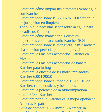
Descubre cómo limpiar tus alfombras verde agua
con Karcher
Descubre todo sobre la 6.295-761.0 Karcher: la
mejor opción en limpieza
Todo lo que necesitas saber sobre la aguja para
tocadiscos Karcher
Descubre cómo mantener tus cristales
impecables con el accesorio Karcher SC4
Descubre todo sobre la manguera 15m Karcher:
¡La solución perfecta para tu limpieza!
Descubre los mejores accesorios Karcher en
México
Descubre los mejores accesorios de bañera
Karcher para tu hogar
Descubre la eficacia de las hidrolimpiadoras
Karcher 6.904 290.0
Descubre todo sobre el modelo 15209310 de
Karcher: características y beneficios
Descubre la potencia de la hidrolimpiadora
6.295 743.0 Karcher
Descubre por qué Karcher es la mejor opción en
Almería, España
Guía de compra: 15.6 Ryzen 5 Karcher, la