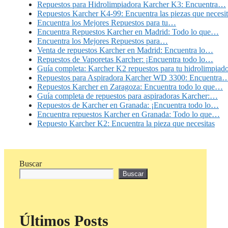
Repuestos para Hidrolimpiadora Karcher K3: Encuentra…
Repuestos Karcher K4-99: Encuentra las piezas que necesit
Encuentra los Mejores Repuestos para tu…
Encuentra Repuestos Karcher en Madrid: Todo lo que…
Encuentra los Mejores Repuestos para…
Venta de repuestos Karcher en Madrid: Encuentra lo…
Repuestos de Vaporetas Karcher: ¡Encuentra todo lo…
Guía completa: Karcher K2 repuestos para tu hidrolimpiad
Repuestos para Aspiradora Karcher WD 3300: Encuentra
Repuestos Karcher en Zaragoza: Encuentra todo lo que…
Guía completa de repuestos para aspiradoras Karcher:…
Repuestos de Karcher en Granada: ¡Encuentra todo lo…
Encuentra repuestos Karcher en Granada: Todo lo que…
Repuesto Karcher K2: Encuentra la pieza que necesitas
Buscar
Buscar
Últimos Posts