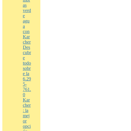
as
verd
e
agu
a
con
Kar
cher
Des
cubr
e
todo
sobr
e la
6.29
5-
761.
0
Kar
cher
: la
mej
or
opci