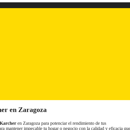
her en Zaragoza
 Karcher
en Zaragoza para potenciar el rendimiento de tus
ara mantener impecable tu hogar o negocio con la calidad y eficacia qu