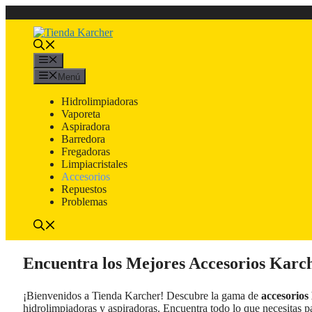
Saltar
al
contenido
Menú
Menú
Hidrolimpiadoras
Vaporeta
Aspiradora
Barredora
Fregadoras
Limpiacristales
Accesorios
Repuestos
Problemas
Encuentra los Mejores Accesorios Karc
¡Bienvenidos a Tienda Karcher! Descubre la gama de
accesorios
hidrolimpiadoras y aspiradoras. Encuentra todo lo que necesitas p