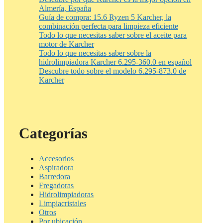
Almería, España
Guía de compra: 15.6 Ryzen 5 Karcher, la
combinación perfecta para limpieza eficiente
Todo lo que necesitas saber sobre el aceite para
motor de Karcher
Todo lo que necesitas saber sobre la
hidrolimpiadora Karcher 6.295-360.0 en español
Descubre todo sobre el modelo 6.295-873.0 de
Karcher
Categorías
Accesorios
Aspiradora
Barredora
Fregadoras
Hidrolimpiadoras
Limpiacristales
Otros
Por ubicación