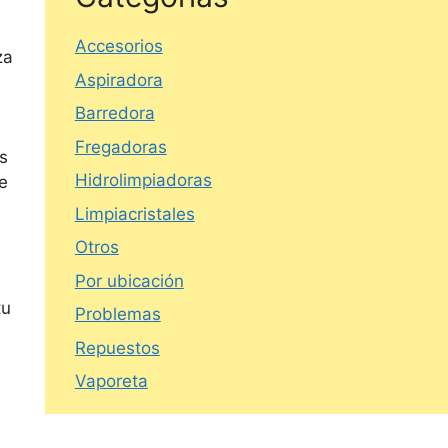
Accesorios
za
Aspiradora
Barredora
Fregadoras
s
Hidrolimpiadoras
ue
Limpiacristales
Otros
Por ubicación
tu
Problemas
Repuestos
Vaporeta