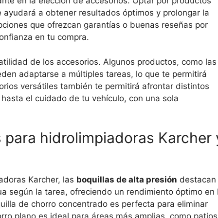
ante en la elección de accesorios. Optar por productos
e ayudará a obtener resultados óptimos y prolongar la
a opciones que ofrezcan garantías o buenas reseñas por
confianza en tu compra.
atilidad de los accesorios. Algunos productos, como las
eden adaptarse a múltiples tareas, lo que te permitirá
ios versátiles también te permitirá afrontar distintos
 hasta el cuidado de tu vehículo, con una sola
 para hidrolimpiadoras Karcher 
adoras Karcher, las
boquillas de alta presión
destacan
gua según la tarea, ofreciendo un rendimiento óptimo en 
quilla de chorro concentrado es perfecta para eliminar
orro plano es ideal para áreas más amplias, como patios