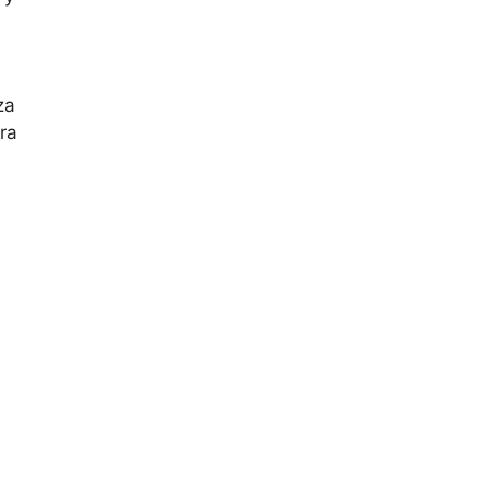
za
ra