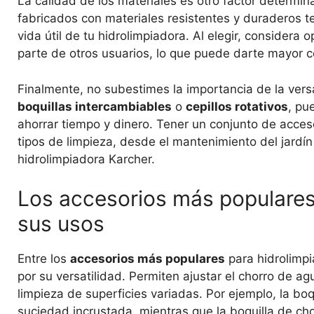
La calidad de los materiales es otro factor determin
fabricados con materiales resistentes y duraderos t
vida útil de tu hidrolimpiadora. Al elegir, consider
parte de otros usuarios, lo que puede darte mayor 
Finalmente, no subestimes la importancia de la vers
boquillas intercambiables
o
cepillos rotativos
, pu
ahorrar tiempo y dinero. Tener un conjunto de accesor
tipos de limpieza, desde el mantenimiento del jardín
hidrolimpiadora Karcher.
Los accesorios más populares
sus usos
Entre los
accesorios más populares
para hidrolimpi
por su versatilidad. Permiten ajustar el chorro de a
limpieza de superficies variadas. Por ejemplo, la bo
suciedad incrustada, mientras que la boquilla de ch