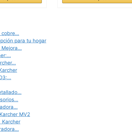
e cobre…
ción para tu hogar
: Mejora…
her:…
archer…
Karcher
WD3:…
etallado…
esorios…
iradora…
s Karcher MV2
1 Karcher
iradora…