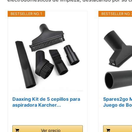
BESTSELLER NO. 1
BESTSELLER NO. 
Daaxing Kit de 5 cepillos para
Spares2go M
aspiradora Karcher...
Juego de Boq
Ver precio