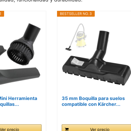
2
BESTSELLER NO. 3
ini Herramienta
35 mm Boquilla para suelos
uillas...
compatible con Kärcher...
Ver precio
Ver precio