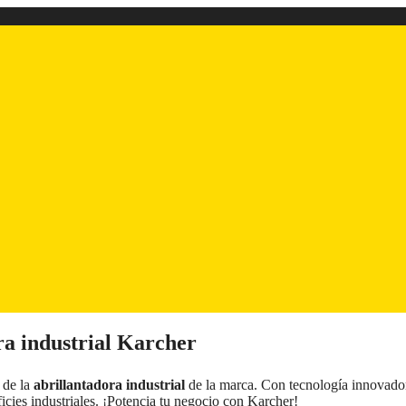
ra industrial Karcher
 de la
abrillantadora industrial
de la marca. Con tecnología innovado
ficies industriales. ¡Potencia tu negocio con Karcher!