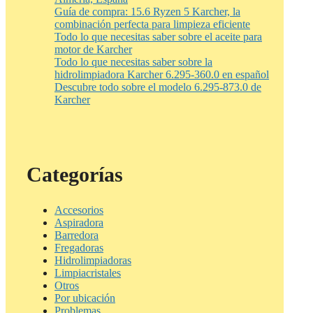
Guía de compra: 15.6 Ryzen 5 Karcher, la
combinación perfecta para limpieza eficiente
Todo lo que necesitas saber sobre el aceite para
motor de Karcher
Todo lo que necesitas saber sobre la
hidrolimpiadora Karcher 6.295-360.0 en español
Descubre todo sobre el modelo 6.295-873.0 de
Karcher
Categorías
Accesorios
Aspiradora
Barredora
Fregadoras
Hidrolimpiadoras
Limpiacristales
Otros
Por ubicación
Problemas