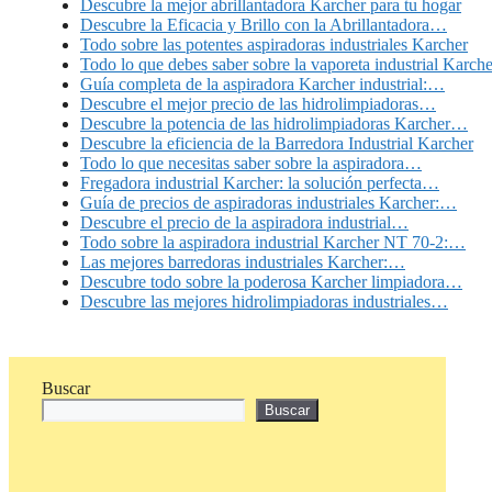
Descubre la mejor abrillantadora Karcher para tu hogar
Descubre la Eficacia y Brillo con la Abrillantadora…
Todo sobre las potentes aspiradoras industriales Karcher
Todo lo que debes saber sobre la vaporeta industrial Karche
Guía completa de la aspiradora Karcher industrial:…
Descubre el mejor precio de las hidrolimpiadoras…
Descubre la potencia de las hidrolimpiadoras Karcher…
Descubre la eficiencia de la Barredora Industrial Karcher
Todo lo que necesitas saber sobre la aspiradora…
Fregadora industrial Karcher: la solución perfecta…
Guía de precios de aspiradoras industriales Karcher:…
Descubre el precio de la aspiradora industrial…
Todo sobre la aspiradora industrial Karcher NT 70-2:…
Las mejores barredoras industriales Karcher:…
Descubre todo sobre la poderosa Karcher limpiadora…
Descubre las mejores hidrolimpiadoras industriales…
Buscar
Buscar