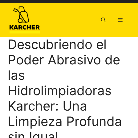
Saltar
al
contenido
Menú
Descubriendo el
Poder Abrasivo de
las
Hidrolimpiadoras
Karcher: Una
Limpieza Profunda
sin Igual